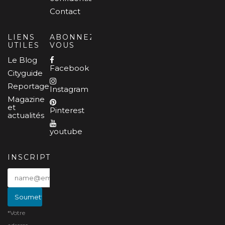
Contact
LIENS
ABONNEZ-
UTILES
VOUS
Le Blog
Facebook
Cityguide
Reportages
Instagram
Magazine
et
Pinterest
actualités
youtube
INSCRIPTION
*Votre