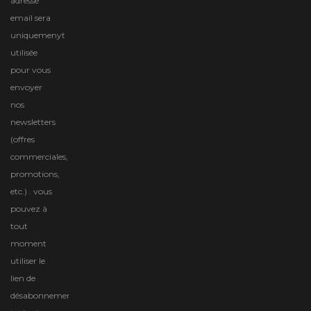
adresse
email sera
uniquemenyt
utilisée
pour vous
envoyer
nos
newsletters
(offres
commerciales,
promotions,
etc.) . vous
pouvez à
tout
moment
utiliser le
lien de
désabonnement