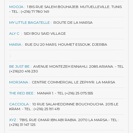
MOOJA
:
1 BIS RUE SALEM BOUHAJEB. MUTUELLEVILLE. TUNIS
- TEL : (+216) 71 780 149
MY LITTLE BAGATELLE
:
ROUTE DE LA MARSA
ALY C
:
SIDI BOU SAID VILLAGE
MARIA
:
RUE DU 20 MARS. HOUMET ESSOUK. DJERBA
:
BE JUST BE
:
AVENUE MONTEZEH ENNAHLI. 2085 ARIANA. - TEL
(+216)20 416 230
MORJANA
:
CENTRE COMMERCIAL LE ZEPHYR. LA MARSA
THE RED BEE
:
MANAR 1. - TEL (+216) 25 075 555
CACCIOLA
:
10 RUE SALAHEDDINNE BOUCHOUCHA. 2015 LE
KRAM. - TEL : (+216) 25 191 419
XYZ
:
7BIS, RUE OMAR IBN ABI RABIA. 2070 LA MARSA.- TEL :
(+216) 31 147 125