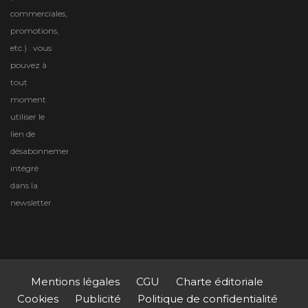
commerciales,
promotions,
etc.) . vous
pouvez à
tout
moment
utiliser le
lien de
désabonnement
intégré
dans la
newsletter.
Mentions légales
CGU
Charte éditoriale
Cookies
Publicité
Politique de confidentialité