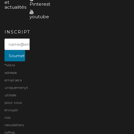
et
Pinterest
actualités
youtube
INSCRIPTION
*Votre
adresse
email sera
uniquemenyt
utilisée
pour vous
envoyer
nos
newsletters
(offres