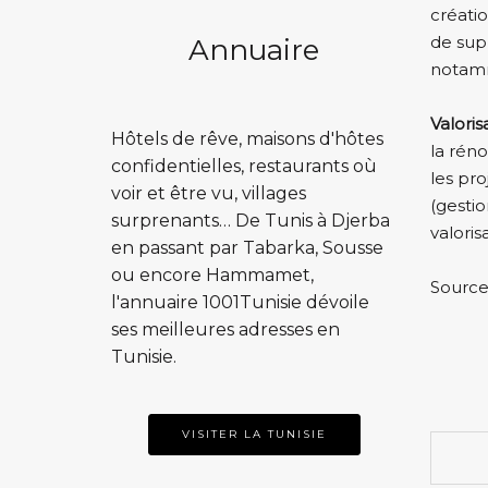
créatio
de sup
Annuaire
notamm
Valoris
Hôtels de rêve, maisons d'hôtes
la rén
confidentielles, restaurants où
les pr
voir et être vu, villages
(gestio
surprenants… De Tunis à Djerba
valoris
en passant par Tabarka, Sousse
ou encore Hammamet,
Source
l'annuaire 1001Tunisie dévoile
ses meilleures adresses en
Tunisie.
VISITER LA TUNISIE