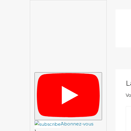
L
Vo
َAbonnez-vous