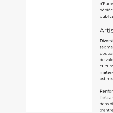
d’Euros
dédiée 
publics
Arti
Diversi
segmen
positi
de valo
culture
matérie
est mis
Renfor
l’arti
dans d
d’entre