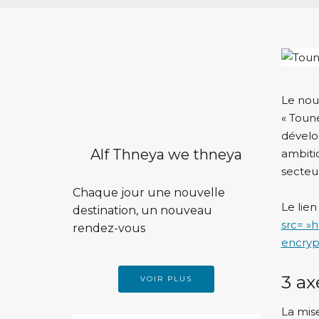
Le nou
« Toune
dévelop
Alf Thneya we thneya
ambitio
secteur
Chaque jour une nouvelle
Le lien
destination, un nouveau
src= »
rendez-vous
encryp
3 ax
VOIR PLUS
La mis