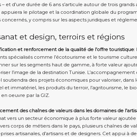
 – et d’une durée de 6 ans s’articule autour de trois grand
appuiera le pilotage et la coordination globale du programm
 concernés, y compris sur les aspects juridiques et régleme
sanat et design, terroirs et régions
fication et renforcement de la qualité de l’offre touristique
:
ts spécialisés comme l’écotourisme et le tourisme culture
onner sur les segments haut de gamme, à forte valeur ajout
riser l’image de la destination Tunisie. L’accompagnement d
l soutiendra des projets économiques pour valoriser, dans le
l et immatériel, les produits du terroir, l’agritourisme, le b
 en oeuvre par la GIZ.
cement des chaînes de valeurs dans les domaines de l’artis
sanat vers un secteur économique à plus forte valeur ajouté
ivers corps de métiers dans le pays, plusieurs chaînes de v
prises artisanales, d’artisans et de designers. Cet appui à de