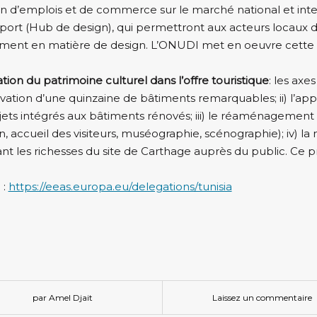
n d’emplois et de commerce sur le marché national et inter
port (Hub de design), qui permettront aux acteurs locaux de
ent en matière de design. L’ONUDI met en oeuvre cette 
ation du patrimoine culturel dans l’offre touristique
: les axe
ovation d’une quinzaine de bâtiments remarquables; ii) l’a
ojets intégrés aux bâtiments rénovés; iii) le réaménagemen
n, accueil des visiteurs, muséographie, scénographie); iv) la
ant les richesses du site de Carthage auprès du public. Ce 
 :
https://eeas.europa.eu/delegations/tunisia
par Amel Djait
Laissez un commentaire