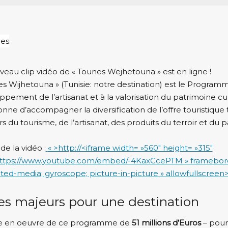
veau clip vidéo de « Tounes Wejhetouna » est en ligne !
s Wijhetouna » (Tunisie: notre destination) est le Programme
pement de l’artisanat et à la valorisation du patrimoine cu
nne d’accompagner la diversification de l’offre touristique
s du tourisme, de l’artisanat, des produits du terroir et du p
 de la vidéo :
« >http://<iframe width= »560″ height= »315″
https://www.youtube.com/embed/-4KaxCcePTM » frameborde
ted-media; gyroscope; picture-in-picture » allowfullscreen
es majeurs pour une destination
e en oeuvre de ce programme de
51 millions d’Euros
– pour