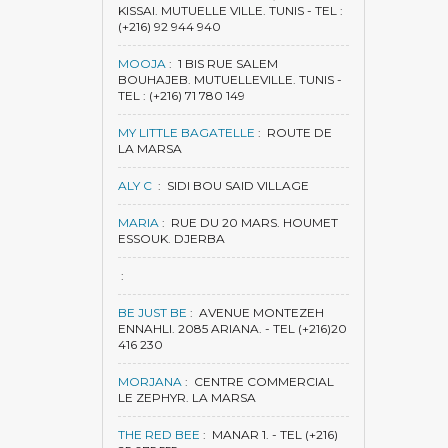
KISSAI. MUTUELLE VILLE. TUNIS - TEL :
(+216) 92 944 940
MOOJA
:
1 BIS RUE SALEM
BOUHAJEB. MUTUELLEVILLE. TUNIS -
TEL : (+216) 71 780 149
MY LITTLE BAGATELLE
:
ROUTE DE
LA MARSA
ALY C
:
SIDI BOU SAID VILLAGE
MARIA
:
RUE DU 20 MARS. HOUMET
ESSOUK. DJERBA
:
BE JUST BE
:
AVENUE MONTEZEH
ENNAHLI. 2085 ARIANA. - TEL (+216)20
416 230
MORJANA
:
CENTRE COMMERCIAL
LE ZEPHYR. LA MARSA
THE RED BEE
:
MANAR 1. - TEL (+216)