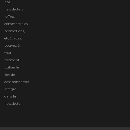
nos
newsletters
(offres
commerciales,
promotions,
etc.) . vous
pouvez à
tout
moment
utiliser le
lien de
désabonnement
intégré
dans la
newsletter.