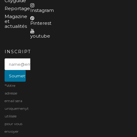
Cityguide
Reportages
Instagram
Magazine
et
Pinterest
actualités
youtube
INSCRIPTION
*Votre
adresse
email sera
uniquemenyt
utilisée
pour vous
envoyer