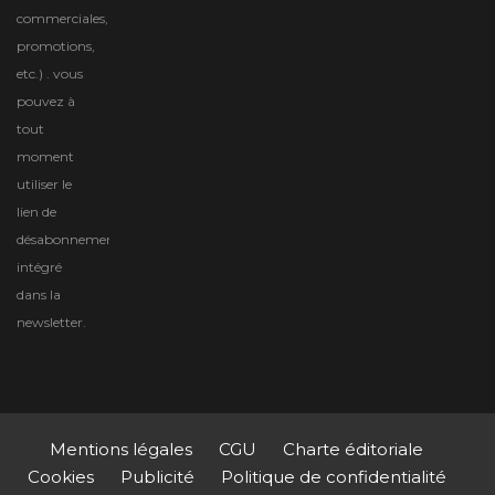
commerciales,
promotions,
etc.) . vous
pouvez à
tout
moment
utiliser le
lien de
désabonnement
intégré
dans la
newsletter.
Mentions légales
CGU
Charte éditoriale
Cookies
Publicité
Politique de confidentialité