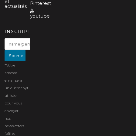
et
Pinterest
actualités
youtube
INSCRIPTION
*Votre
adresse
email sera
uniquemenyt
utilisée
pour vous
envoyer
nos
newsletters
(offres