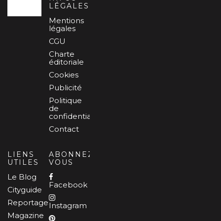
LÉGALES
Mentions
légales
CGU
Charte
éditoriale
Cookies
Publicité
Politique
de
confidentialité
Contact
LIENS
ABONNEZ-
UTILES
VOUS
Le Blog
Facebook
Cityguide
Reportages
Instagram
Magazine