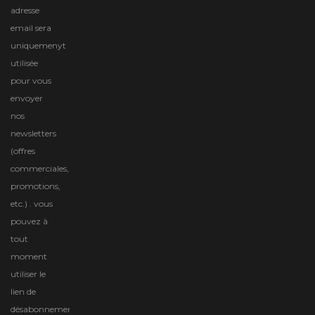
adresse
email sera
uniquemenyt
utilisée
pour vous
envoyer
nos
newsletters
(offres
commerciales,
promotions,
etc.) . vous
pouvez à
tout
moment
utiliser le
lien de
désabonnement