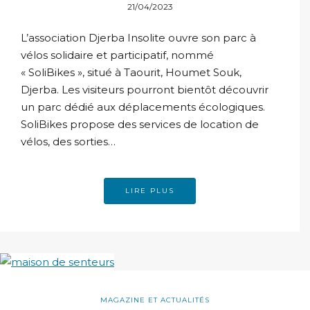
solidaire de Djerba
21/04/2023
L’association Djerba Insolite ouvre son parc à
vélos solidaire et participatif, nommé
« SoliBikes », situé à Taourit, Houmet Souk,
Djerba. Les visiteurs pourront bientôt découvrir
un parc dédié aux déplacements écologiques.
SoliBikes propose des services de location de
vélos, des sorties…
LIRE PLUS
MAGAZINE ET ACTUALITÉS