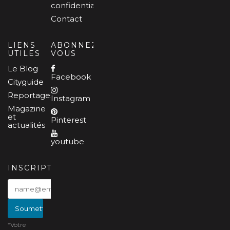
confidentialité
Contact
LIENS
ABONNEZ-
UTILES
VOUS
Le Blog
Facebook
Cityguide
Reportages
Instagram
Magazine
et
Pinterest
actualités
youtube
INSCRIPTION
*Votre