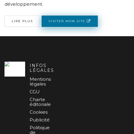
développement.
VISITER MON SITE
LIRE PLUS
INFOS
LÉGALES
Mentions
légales
CGU
Charte
éditoriale
Cookies
Publicité
Politique
de