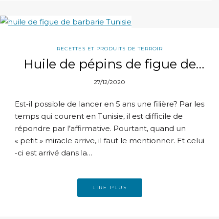
RECETTES ET PRODUITS DE TERROIR
Huile de pépins de figue de
barbarie: Chose promise,
27/12/2020
chose due !
Est-il possible de lancer en 5 ans une filière? Par les
temps qui courent en Tunisie, il est difficile de
répondre par l’affirmative. Pourtant, quand un
« petit » miracle arrive, il faut le mentionner. Et celui
-ci est arrivé dans la…
LIRE PLUS