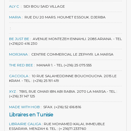
ALY C
:
SIDI BOU SAID VILLAGE
MARIA
:
RUE DU 20 MARS. HOUMET ESSOUK. DJERBA
:
BE JUST BE
:
AVENUE MONTEZEH ENNAHLI. 2085 ARIANA. - TEL
(+216)20 416 230
MORJANA
:
CENTRE COMMERCIAL LE ZEPHYR. LA MARSA
THE RED BEE
:
MANAR 1. - TEL (+216) 25 075 555
CACCIOLA
:
10 RUE SALAHEDDINNE BOUCHOUCHA. 2015 LE
KRAM. - TEL : (+216) 25 191 419
XYZ
:
7BIS, RUE OMAR IBN ABI RABIA. 2070 LA MARSA.- TEL :
(+216) 31 147 125
MADE WITH HOB
:
SFAX. (+216) 52 616 816
Libraires en Tunisie
LIBRAIRIE CALIGA
:
RUE MOHAMED KALAI, IMMEUBLE
ESSARAYA. MENZAH 6. TEL : (+ 216)71 233760