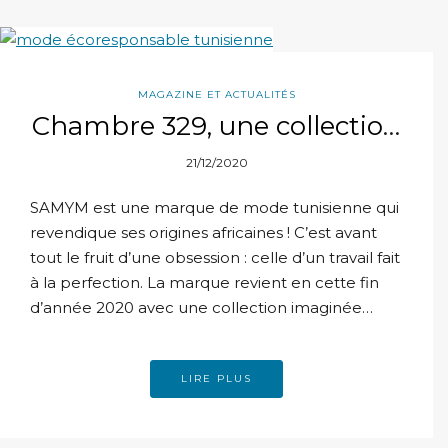
MAGAZINE ET ACTUALITÉS
Chambre 329, une collection
SAMYM d’inspiration
21/12/2020
« vintage »
SAMYM est une marque de mode tunisienne qui
revendique ses origines africaines ! C’est avant
tout le fruit d’une obsession : celle d’un travail fait
à la perfection. La marque revient en cette fin
d’année 2020 avec une collection imaginée…
LIRE PLUS